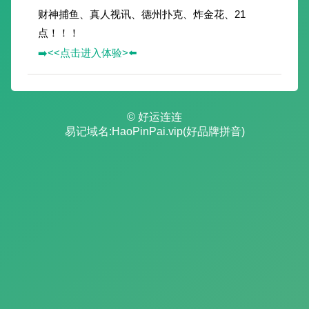
财神捕鱼、真人视讯、德州扑克、炸金花、21
点！！！
➡️<<点击进入体验>⬅️
© 好运连连
易记域名:HaoPinPai.vip(好品牌拼音)